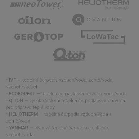
uživatele a správa účtu. Webové stránky nelze bez
nezbytně nutných souborů cookie správně
používat.
Provider
/
Název
Vyprší
Popis
Doména
VISITOR_PRIVACY_METADATA
5
Tento
YouTube
měsíců
cookie
.youtube.com
4
k ukl
týdny
souhl
uživat
volby
soukr
jejich
intera
webe
IVT
— tepelná čerpadla vzduch/voda, země/voda,
Zazn
údaje
vzduch/vzduch
souhl
ECOFOREST
— tepelná čerpadla země/voda, voda/voda
návšt
různý
Q TON
— vysokoteplotní tepelná čerpadla vzduch/voda
zásad
ochra
pro přípravu teplé vody
osobn
HELIOTHERM
— tepelná čerpadla vzduch/voda a
údajů
Google
nasta
země/voda
Privacy Policy
které z
YANMAR
— plynová tepelná čerpadla a chladiče
že jej
prefe
vzduch/voda
budou