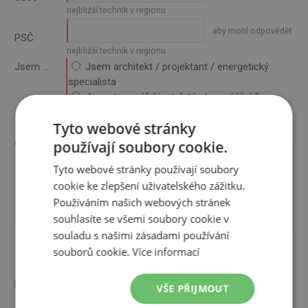
nejbližší technik v regionu
aby mohl odpovědět
PSČ
nejbližší technik v regionu
Jsem ...
Jsem architekt / projektant / energetický
specialista
Jsem topenář / instalatér / montážní firma
Jsem zájemce o tepelné čerpadlo
Tyto webové stránky
Ostatní
používají soubory cookie.
Otázka
Tyto webové stránky používají soubory
cookie ke zlepšení uživatelského zážitku.
Používáním našich webových stránek
souhlasíte se všemi soubory cookie v
souladu s našimi zásadami používání
souborů cookie.
Více informací
Příloha
VŠE PŘIJMOUT
Vyberte soubor nebo ho sem přetáhněte.
(do 10 MB)