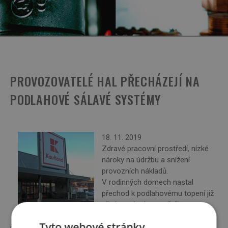
PROVOZOVATELÉ HAL PŘECHÁZEJÍ NA
PODLAHOVÉ SÁLAVÉ SYSTÉMY
18. 11. 2019
Zdravé pracovní prostředí, nízké
nároky na údržbu a snížení
provozních nákladů.
V rodinných domech nastal
přechod k podlahovému topení již
před mnoha lety a většina
novostaveb ho nyní alespoň
Tyto webové stránky
částečně využívá. V komerčních budovách se přechází na