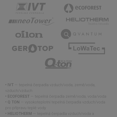
soubory
Nezbytně nutné soubory
Výkonové soubory
Soubory cílení
Funkční soubory
Nezařazené soubory
Nezbytně nutné soubory cookie umožňují základní
funkce webových stránek, jako je přihlášení
uživatele a správa účtu. Webové stránky nelze bez
nezbytně nutných souborů cookie správně
používat.
IVT
— tepelná čerpadla vzduch/voda, země/voda,
Provider
/
Název
Vyprší
Popis
vzduch/vzduch
Doména
ECOFOREST
— tepelná čerpadla země/voda, voda/voda
id
www.projektuj-
1 rok
Tento soubor
tepelna-
cookie je
Q TON
— vysokoteplotní tepelná čerpadla vzduch/voda
cerpadla.cz
použit pro
pro přípravu teplé vody
správu stavu
relace.
HELIOTHERM
— tepelná čerpadla vzduch/voda a