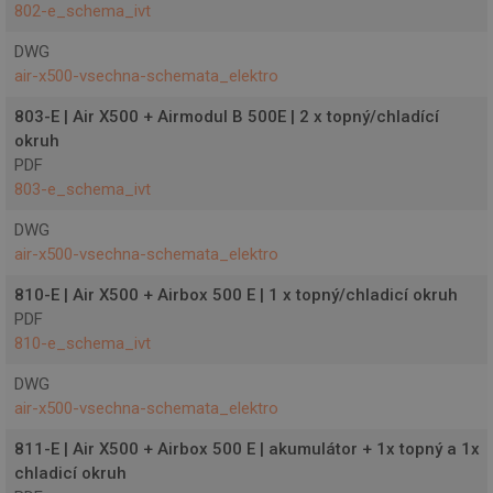
Funkční soubory
Nezařazené
802-e_schema_ivt
soubory
DWG
air-x500-vsechna-schemata_elektro
803-E | Air X500 + Airmodul B 500E | 2 x topný/chladící
okruh
PDF
Nezbytně nutné soubory
Výkonové soubory
803-e_schema_ivt
Soubory cílení
Funkční soubory
DWG
Nezařazené soubory
air-x500-vsechna-schemata_elektro
Nezbytně nutné soubory cookie umožňují základní
funkce webových stránek, jako je přihlášení
810-E | Air X500 + Airbox 500 E | 1 x topný/chladicí okruh
uživatele a správa účtu. Webové stránky nelze bez
PDF
nezbytně nutných souborů cookie správně
810-e_schema_ivt
používat.
Provider
/
DWG
Název
Vyprší
Popis
Doména
air-x500-vsechna-schemata_elektro
VISITOR_PRIVACY_METADATA
5
Tento
YouTube
měsíců
cookie
.youtube.com
811-E | Air X500 + Airbox 500 E | akumulátor + 1x topný a 1x
4
k ukl
chladicí okruh
týdny
souhl
uživat