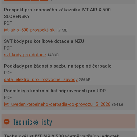
Prospekt pro koncového zákazníka IVT AIR X 500
SLOVENSKY
PDF
ivt-air-x-500-prospekt-sk
1,7 MB
SVT kódy pro kotlíkové dotace a NZU
PDF
svt-kody-pro-dotace
148 kB
Podklady pro žádost o sazbu na tepelné čerpadlo
PDF
data_elektro_pro_rozvodne_zavody
286 kB
Podmínky a kontrolní list připravenosti pro UDP
PDF
ivt_uvedeni-tepelneho-cerpadla-do-provozu_5_2026
364 kB
Technické listy
Technický list IVT AIR X 500 včetně vnitřních jednotek