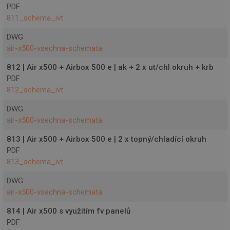
uživatelů.
PDF
sid
.seznam.cz
4 týdny 2
Pomocná
_ga_VPNKN1FQKE
.projektuj-
1 rok
811_schema_ivt
dny
marketingová
tepelna-
1
cookie
cerpadla.cz
měsíc
reklamního
DWG
systému
air-x500-vsechna-schemata
Seznam.cz
lidc
1 den
Toto je cooki
Microsoft
812 | Air x500 + Airbox 500 e | ak + 2 x ut/chl okruh + krb
první strany
Corporation
PDF
společnosti
.linkedin.com
Microsoft MS
812_schema_ivt
které zajišťuje
správné
fungování tét
DWG
webové
air-x500-vsechna-schemata
stránky.
813 | Air x500 + Airbox 500 e | 2 x topný/chladící okruh
PDF
813_schema_ivt
DWG
air-x500-vsechna-schemata
814 | Air x500 s využitím fv panelů
PDF