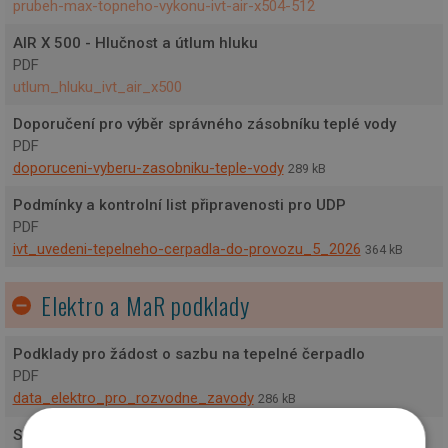
prubeh-max-topneho-vykonu-ivt-air-x504-512
AIR X 500 - Hlučnost a útlum hluku
PDF
utlum_hluku_ivt_air_x500
Doporučení pro výběr správného zásobníku teplé vody
PDF
doporuceni-vyberu-zasobniku-teple-vody
289 kB
Podmínky a kontrolní list připravenosti pro UDP
PDF
ivt_uvedeni-tepelneho-cerpadla-do-provozu_5_2026
364 kB
Elektro a MaR podklady
Podklady pro žádost o sazbu na tepelné čerpadlo
PDF
data_elektro_pro_rozvodne_zavody
286 kB
Schéma zapojení HDO