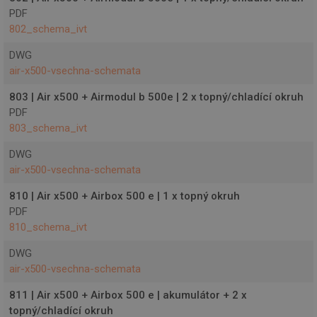
přiřazením
Youtube.
náhodně
PDF
vygenerovaného
bcookie
1 rok
Toto je cooki
Microsoft
802_schema_ivt
čísla jako
první strany
Corporation
identifikátoru
Microsoft MS
.linkedin.com
klienta. Je
DWG
pro sdílení
součástí
obsahu
air-x500-vsechna-schemata
každého
webových
požadavku na
stránek
stránku na webu
prostřednictv
803 | Air x500 + Airmodul b 500e | 2 x topný/chladící okruh
a slouží k
sociálních
výpočtu údajů o
PDF
médií.
návštěvnících,
803_schema_ivt
relacích a
YSC
Zavřením
Tento soubor
Google LLC
kampaních pro
prohlížeče
cookie
.youtube.com
analytické
DWG
nastavuje
přehledy webů.
YouTube ke
air-x500-vsechna-schemata
sledování
topinfocms_id
www.projektuj-
1 rok
Tento soubor
zobrazení
tepelna-
cookie se
vložených vid
810 | Air x500 + Airbox 500 e | 1 x topný okruh
cerpadla.cz
používá ke
PDF
sledování a
sid
.projektuj-
4 týdny 2
Toto je velmi
zlepšování
tepelna-
dny
běžný název
810_schema_ivt
výkonu
cerpadla.cz
souboru cook
webových
ale pokud je
stránek, zvýšení
DWG
nalezen jako
uživatelské
soubor cooki
air-x500-vsechna-schemata
zkušenosti tím,
relace, bude
že si potenciálně
pravděpodob
zapamatuje
811 | Air x500 + Airbox 500 e | akumulátor + 2 x
použit jako p
preference a
správu stavu
topný/chladící okruh
nastavení
relace.