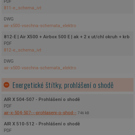
PDF
volby
811-e_schema_ivt
soukr
jejich
intera
DWG
webe
Zazn
air-x500-vsechna-schemata_elektro
údaje
souhl
812-E | Air X500 + Airbox 500 E | ak + 2 x ut/chl okruh + krb
návšt
různý
PDF
zásad
812-e_schema_ivt
ochra
osobn
údajů
DWG
Google
nasta
Privacy Policy
které z
air-x500-vsechna-schemata_elektro
že jej
prefe
budou
Energetické štítky, prohlášení o shodě
budou
sezen
respe
AIR X 504-507 - Prohlášení o shodě
CookieScriptConsent
4
Tento
CookieScript
týdny
cooki
www.projektuj-
PDF
2 dny
použí
tepelna-
air-x-504-507---prohlaseni-o-shod--
746 kB
služb
cerpadla.cz
Cooki
Script
AIR X 510-512 - Prohlášení o shodě
zapam
PDF
předv
souhl