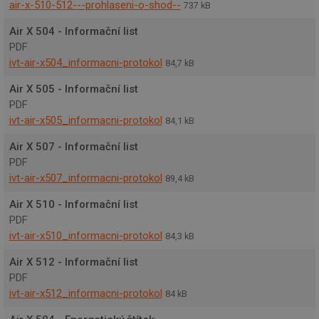
air-x-510-512---prohlaseni-o-shod--
737 kB
soubo
cooki
návšt
Air X 504 - Informační list
Je nut
PDF
banne
cooki
ivt-air-x504_informacni-protokol
84,7 kB
Cooki
Scrip
Air X 505 - Informační list
fungo
správ
PDF
udid
.projektuj-
4
Tento
ivt-air-x505_informacni-protokol
84,1 kB
tepelna-
týdny
se po
cerpadla.cz
2 dny
jedin
Air X 507 - Informační list
identi
zaříze
PDF
mají p
ivt-air-x507_informacni-protokol
89,4 kB
webo
stránc
sledo
Air X 510 - Informační list
použí
zlepši
PDF
uživa
ivt-air-x510_informacni-protokol
84,3 kB
zkuše
li_gc
5
Použí
LinkedIn
Air X 512 - Informační list
měsíců
uklád
Corporation
PDF
4
souhl
.linkedin.com
týdny
hostů
ivt-air-x512_informacni-protokol
84 kB
použi
cooki