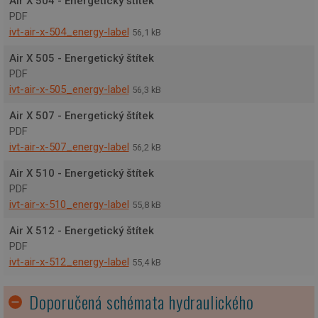
Air X 504 - Energetický štítek
jiné n
podst
PDF
účely
ivt-air-x-504_energy-label
56,1 kB
__cf_bm
30
Tento
Cloudflare Inc.
minut
cooki
.linkedin.com
Air X 505 - Energetický štítek
použí
rozliš
PDF
lidmi 
ivt-air-x-505_energy-label
56,3 kB
roboty
pro w
příno
Air X 507 - Energetický štítek
bylo 
podáv
PDF
platn
ivt-air-x-507_energy-label
56,2 kB
o pou
jejich
webo
Air X 510 - Energetický štítek
stráne
PDF
__cf_bm
29
Tento
Cloudflare Inc.
ivt-air-x-510_energy-label
55,8 kB
minut
cooki
.vimeo.com
56
použí
Air X 512 - Energetický štítek
sekund
rozliš
lidmi 
PDF
roboty
pro w
ivt-air-x-512_energy-label
55,4 kB
příno
bylo 
podáv
Doporučená schémata hydraulického
platn
o pou