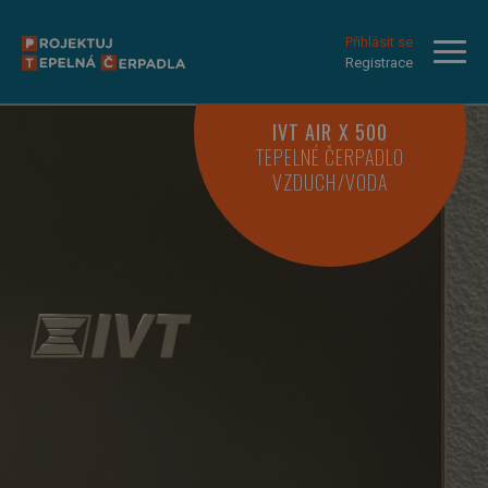
Přihlásit se
Registrace
IVT AIR X 500
TEPELNÉ ČERPADLO
VZDUCH/VODA