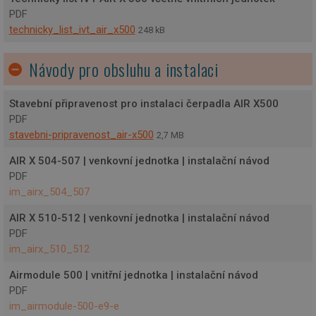
PDF
technicky_list_ivt_air_x500
248 kB
Návody pro obsluhu a instalaci
Stavební připravenost pro instalaci čerpadla AIR X500
PDF
stavebni-pripravenost_air-x500
2,7 MB
AIR X 504-507 | venkovní jednotka | instalační návod
PDF
im_airx_504_507
AIR X 510-512 | venkovní jednotka | instalační návod
PDF
im_airx_510_512
Airmodule 500 | vnitřní jednotka | instalační návod
PDF
im_airmodule-500-e9-e