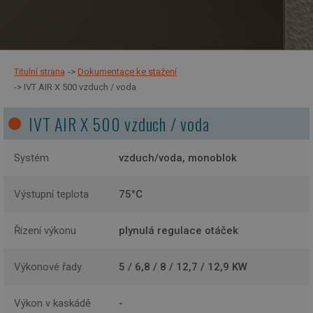
Titulní strana
Dokumentace ke stažení
IVT AIR X 500 vzduch / voda
IVT AIR X 500 vzduch / voda
Systém
vzduch/voda, monoblok
Výstupní teplota
75°C
Řízení výkonu
plynulá regulace otáček
Výkonové řady
5 / 6,8 / 8 / 12,7 / 12,9 KW
Výkon v kaskádě
-