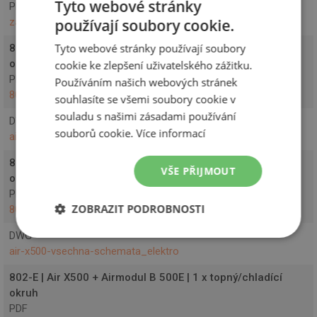
Tyto webové stránky
PDF
používají soubory cookie.
zapojeni_hdo_air-x500
Tyto webové stránky používají soubory
801a-E | Air X500 + Airmodul 500E | 1 x topný/chladící
okruh
cookie ke zlepšení uživatelského zážitku.
PDF
Používáním našich webových stránek
801a-e_schema_ivt
souhlasíte se všemi soubory cookie v
souladu s našimi zásadami používání
DWG
souborů cookie.
Více informací
air-x500-vsechna-schemata_elektro
801b-E | Air X500 + Airmodul 500E | 1x topný + 1x chladící
VŠE PŘIJMOUT
okruh
PDF
ZOBRAZIT PODROBNOSTI
801b-e_schema_ivt
DWG
Nezbytně
Výkonové
Soubory
nutné
soubory
cílení
air-x500-vsechna-schemata_elektro
soubory
802-E | Air X500 + Airmodul B 500E | 1 x topný/chladící
okruh
PDF