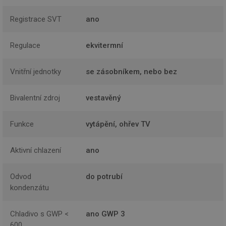
Registrace SVT
ano
Regulace
ekvitermní
Vnitřní jednotky
se zásobníkem, nebo bez
Bivalentní zdroj
vestavěný
Funkce
vytápění, ohřev TV
Aktivní chlazení
ano
Odvod
do potrubí
kondenzátu
Chladivo s GWP <
ano GWP 3
600