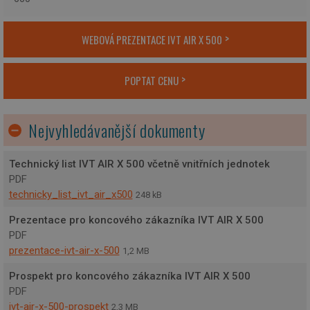
WEBOVÁ PREZENTACE IVT AIR X 500
POPTAT CENU
Nejvyhledávanější dokumenty
Technický list IVT AIR X 500 včetně vnitřních jednotek
PDF
technicky_list_ivt_air_x500
248 kB
Prezentace pro koncového zákazníka IVT AIR X 500
PDF
prezentace-ivt-air-x-500
1,2 MB
Prospekt pro koncového zákazníka IVT AIR X 500
PDF
ivt-air-x-500-prospekt
2,3 MB