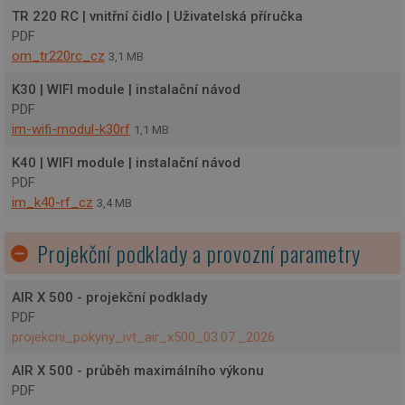
TR 220 RC | vnitřní čidlo | Uživatelská příručka
PDF
om_tr220rc_cz
3,1 MB
K30 | WIFI module | instalační návod
PDF
im-wifi-modul-k30rf
1,1 MB
K40 | WIFI module | instalační návod
PDF
im_k40-rf_cz
3,4 MB
Projekční podklady a provozní parametry
AIR X 500 - projekční podklady
PDF
projekcni_pokyny_ivt_air_x500_03.07._2026
AIR X 500 - průběh maximálního výkonu
PDF