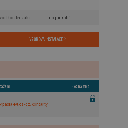
vod kondenzátu
do potrubí
VZOROVÁ INSTALACE
tažení
Poznámka
rpadla-ivt.cz/cz/kontakty