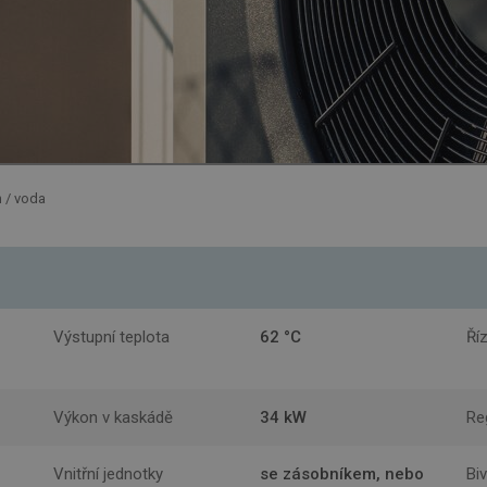
h / voda
Výstupní teplota
62 °C
Ří
Výkon v kaskádě
34 kW
Re
Vnitřní jednotky
se zásobníkem, nebo
Biv