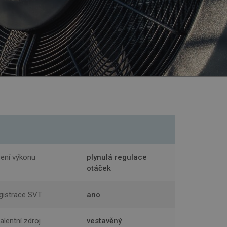
zení výkonu
plynulá regulace
otáček
gistrace SVT
ano
alentní zdroj
vestavěný