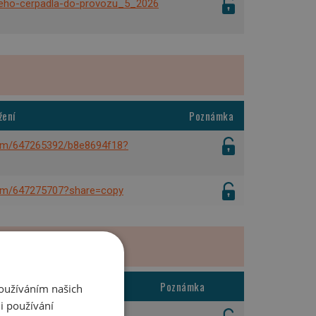
lneho-cerpadla-do-provozu_5_2026
žení
Poznámka
com/647265392/b8e8694f18?
com/647275707?share=copy
ažení
Poznámka
Používáním našich
i používání