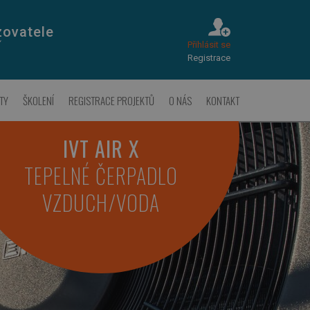
zovatele
Přihlásit se
Í
Registrace
TY
ŠKOLENÍ
REGISTRACE PROJEKTŮ
O NÁS
KONTAKT
IVT AIR X
TEPELNÉ ČERPADLO
VZDUCH/VODA