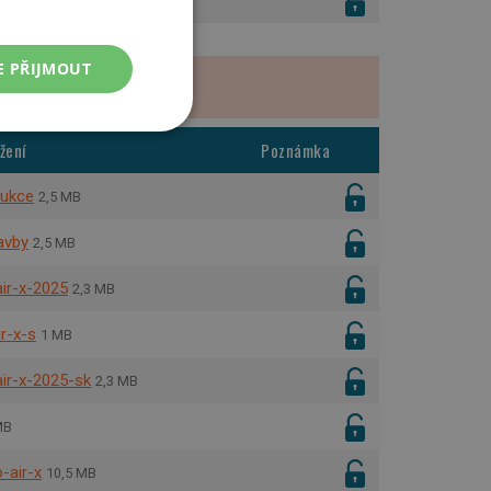
ivt_air_x
604 kB
E PŘIJMOUT
Nezařazené
žení
Poznámka
soubory
tukce
2,5 MB
avby
2,5 MB
air-x-2025
2,3 MB
řazené soubory
ir-x-s
1 MB
 správa účtu. Webové
air-x-2025-sk
2,3 MB
MB
e.
-air-x
10,5 MB