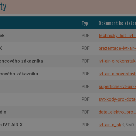
ty
Typ
Dokument ke stažen
tek
PDF
technicky_list_ivt_
X
PDF
prezentace-ivt-air
koncového zákazníka
PDF
ivt-air-x-rekonstu
ncového zákazníka
PDF
ivt-air-x-novostav
PDF
supertiche-ivt-air-
PDF
svt-kody-pro-dota
dlo
PDF
data_elektro_pro
 IVT AIR X
PDF
ivt-air-x_sk
2,5 MB