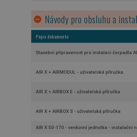
li_gc
Návody pro obsluhu a instal
udid
Popis dokumentu
CookieScriptConse
Stavební připravenost pro instalaci čerpadla A
__cf_bm
AIR X + AIRMODUL - uživatelská příručka
AIR X + AIRBOX E - uživatelská příručka
Název
Název
Provider
Název
Název
AIR X + AIRBOX S - uživatelská příručka
vuid
_cfuvid
Vimeo.co
.vimeo.co
_ga_VPNKN1FQKE
__Secure-ROLLOU
bcookie
AIR X 50-170 - venkovní jednotka - instalační 
VISITOR_PRIVACY_
_ga