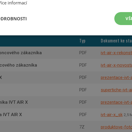
tek
PDF
technicky_list_
Více informací
ODROBNOSTI
VŠ
é
Výkonové
Soubory cílení
Funkční soubory
Typ
Dokument ke sta
soubory
koncového zákazníka
PDF
ivt-air-x-rekons
ncového zákazníka
PDF
ivt-air-x-novost
X
PDF
prezentace-ivt-
é soubory
Výkonové soubory
Soubory cílení
Funkční soubory
Neza
PDF
supertiche-ivt-a
ry cookie umožňují základní funkce webových stránek, jako je přihlášení uživatele a
zbytně nutných souborů cookie správně používat.
ka IVT AIR X
PDF
prezentace-ivt-
Provider
/
Vyprší
Popis
Doména
 IVT AIR X
PDF
ivt-air-x_sk
2,5 
www.projektuj-
1 rok
Tento soubor cookie je použit pro správu stavu relac
tepelna-
7Z
produktove-foto
cerpadla.cz