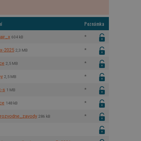
í
Poznámka
air_x
*
604 kB
-x-2025
*
2,3 MB
kce
*
2,5 MB
by
*
2,5 MB
x-s
*
1 MB
ce
*
148 kB
_rozvodne_zavody
*
286 kB