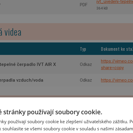
ivt_uvedeni-tepe
P
PDF
364 kB
á videa
Typ
Dokument ke sta
https://vimeo.
tepelné čerpadlo IVT AIR X
Odkaz
share=copy
čerpadla vzduch/voda
Odkaz
https://vimeo.
 stránky používají soubory cookie.
Typ
Dokument ke st
ky používají soubory cookie ke zlepšení uživatelského zážitku. 
 souhlasíte se všemi soubory cookie v souladu s našimi zásadam