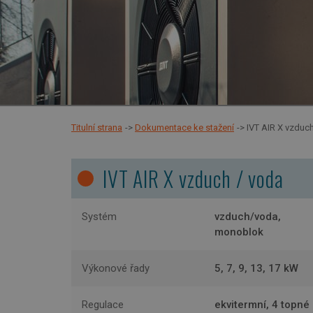
Titulní strana
Dokumentace ke stažení
IVT AIR X vzduc
IVT AIR X vzduch / voda
Systém
vzduch/voda,
monoblok
Výkonové řady
5, 7, 9, 13, 17 kW
Regulace
ekvitermní, 4 topné