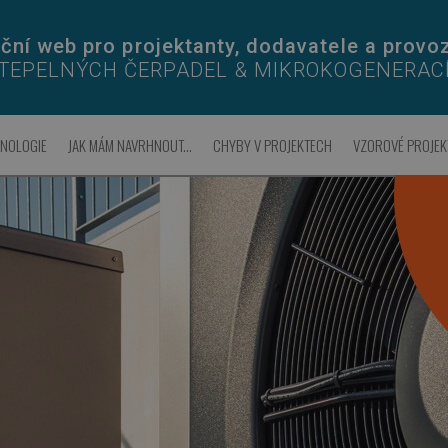
ční web pro projektanty, dodavatele a provo
TEPELNÝCH ČERPADEL & MIKROKOGENERAC
HNOLOGIE
JAK MÁM NAVRHNOUT...
CHYBY V PROJEKTECH
VZOROVÉ PROJEK