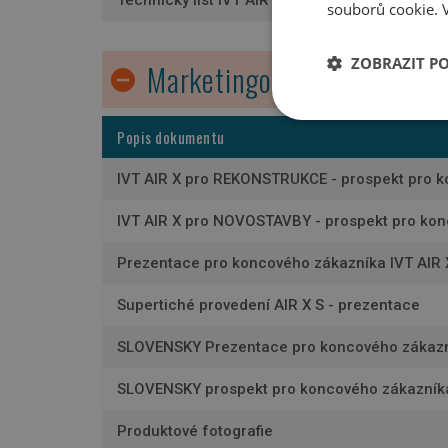
Technický list IVT AIR X včetně vnitřních jedno
souborů cookie.
ZOBRAZIT P
Marketingové materiály
Nezbytně nutn
Popis dokumentu
soubory
IVT AIR X pro REKONSTRUKCE - prospekt pro 
IVT AIR X pro NOVOSTAVBY - prospekt pro ko
Prezentace pro koncového zákazníka IVT AIR 
Nezbytně nutn
Supertiché provedení AIR X S - prezentace
Nezbytně nutné soubo
stránky nelze bez ne
SLOVENSKY Prezentace pro koncového zákazní
Název
SLOVENSKY prospekt pro koncového zákazníka
id
Produktové fotografie