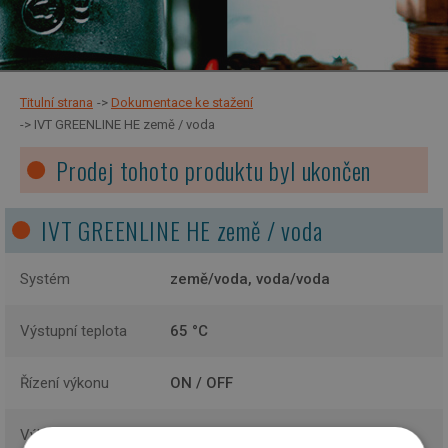
Titulní strana
Dokumentace ke stažení
IVT GREENLINE HE země / voda
Prodej tohoto produktu byl ukončen
IVT GREENLINE HE země / voda
Systém
země/voda, voda/voda
Výstupní teplota
65 °C
Řízení výkonu
ON / OFF
Výkonové řady
6, 7, 9, 11 kW