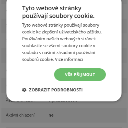
Tyto webové stránky
Výkon v kaskádě
20 kW
používají soubory cookie.
Tyto webové stránky používají soubory
Registrace SVT
ano
cookie ke zlepšení uživatelského zážitku.
Používáním našich webových stránek
Regulace
ekvitermní, 2 topné okruhy
souhlasíte se všemi soubory cookie v
souladu s našimi zásadami používání
Provedení
se zásobníkem TV
souborů cookie.
Více informací
Bivalentní zdroj
vestavěný
VŠE PŘIJMOUT
Funkce
vytápění, ohřev vody
ZOBRAZIT PODROBNOSTI
Pasivní chlazení
v příslušenství
Nezbytně
Výkonové
Soubory
nutné
soubory
cílení
soubory
Aktivní chlazení
ne