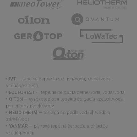
uživatele a správa účtu. Webové stránky nelze bez
nezbytně nutných souborů cookie správně
používat.
Provider
/
Název
Vyprší
Popis
Doména
VISITOR_PRIVACY_METADATA
5
Tento
YouTube
měsíců
cookie
.youtube.com
4
k ukl
týdny
souhl
uživat
volby
soukr
jejich
intera
webe
IVT
— tepelná čerpadla vzduch/voda, země/voda,
Zazn
údaje
vzduch/vzduch
souhl
ECOFOREST
— tepelná čerpadla země/voda, voda/voda
návšt
různý
Q TON
— vysokoteplotní tepelná čerpadla vzduch/voda
zásad
ochra
pro přípravu teplé vody
osobn
HELIOTHERM
— tepelná čerpadla vzduch/voda a
údajů
Google
nasta
země/voda
Privacy Policy
které z
YANMAR
— plynová tepelná čerpadla a chladiče
že jej
prefe
vzduch/voda
budou