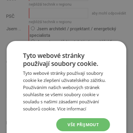
nejbližší technik v regionu
aby mohl odpovědět
PSČ
nejbližší technik v regionu
Jsem ...
Jsem architekt / projektant / energetický
specialista
Jsem topenář / instalatér / montážní firma
Jsem zájemce o tepelné čerpadlo
Tyto webové stránky
Ostatní
používají soubory cookie.
Otázka
Tyto webové stránky používají soubory
cookie ke zlepšení uživatelského zážitku.
Používáním našich webových stránek
souhlasíte se všemi soubory cookie v
souladu s našimi zásadami používání
souborů cookie.
Více informací
Příloha
VŠE PŘIJMOUT
Vyberte soubor nebo ho sem přetáhněte.
(do 10 MB)