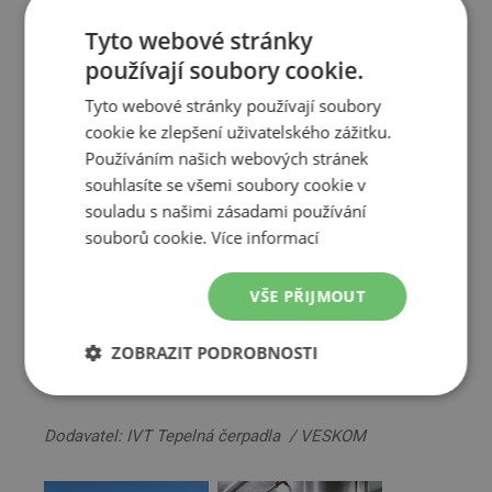
Pro vytápění budovy a přípravu teplé vody jsou využita
Tyto webové stránky
dvě tepelná čerpadla
IVT Premiumline EQ E17
.
používají soubory cookie.
TEPELNÉ ČERPADLO IVT PREMIUMLINE EQ >
Tyto webové stránky používají soubory
cookie ke zlepšení uživatelského zážitku.
PRIMÁRNÍ OKRUH
Používáním našich webových stránek
souhlasíte se všemi soubory cookie v
souladu s našimi zásadami používání
Tepelné čerpadlo odebírá teplo z vrtů a zároveň
souborů cookie.
Více informací
z technologie chlazení minipivovaru. Díky tomu je
teplota primárního okruhu vysoká a snižuje tak
VŠE PŘIJMOUT
podstatně spotřebu elektřiny tepelných čerpadel. Díky
souběžné výrobě tepla i chladu, není nutné provozovat
samostatné chlazení pro produkci piva a teplo vzniklé
ZOBRAZIT PODROBNOSTI
při výrobě se v budově ihned zužitkuje.
Nezbytně
Výkonové
Soubory
nutné
soubory
cílení
soubory
Dodavatel: IVT Tepelná čerpadla / VESKOM