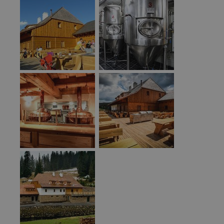
Funkční soubory
Nezařazené
soubory
Nezbytně nutné soubory
Výkonové soubory
Soubory cílení
Funkční soubory
Nezařazené soubory
Nezbytně nutné soubory cookie umožňují základní
funkce webových stránek, jako je přihlášení
uživatele a správa účtu. Webové stránky nelze bez
nezbytně nutných souborů cookie správně
používat.
Provider
/
Název
Vyprší
Popis
Doména
id
www.projektuj-
1 rok
Tento soubor
tepelna-
cookie je
cerpadla.cz
použit pro