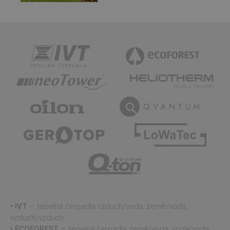
správu stavu
relace.
li_gc
5
Používá se k
LinkedIn
měsíců
ukládání
Corporation
4
souhlasu
.linkedin.com
týdny
hostů s
použitím
cookies pro
jiné než
podstatné
účely
udid
.projektuj-
4
Tento cookie
tepelna-
týdny
se používá k
cerpadla.cz
2 dny
jedinečné
Google
identifikaci
Privacy Policy
zařízení, která
mají přístup k
webové
stránce, aby
sledovala
používání a
zlepšila
uživatelskou
zkušenost.
CookieScriptConsent
4
Tento soubor
CookieScript
IVT
— tepelná čerpadla vzduch/voda, země/voda,
týdny
cookie
www.projektuj-
2 dny
používá
tepelna-
vzduch/vzduch
služba
cerpadla.cz
Cookie-
ECOFOREST
— tepelná čerpadla země/voda, voda/voda