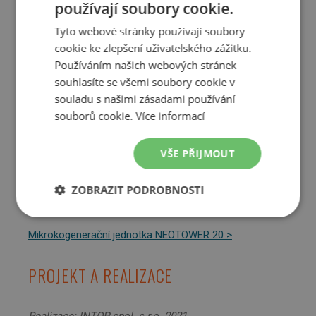
používají soubory cookie.
MIKROKOGENERAČNÍ JEDNOTKA
Tyto webové stránky používají soubory
cookie ke zlepšení uživatelského zážitku.
Mikrokogenerační jednotka NEOTOWER 20 spolupracuje
Používáním našich webových stránek
s plynovými kotlem a tepelným čerpadlem IVT EQ 17 při
souhlasíte se všemi soubory cookie v
ohřevu vsázkové vody pro výrobu, která se musí rychle
souladu s našimi zásadami používání
ohřát. Mikrokogenerace funguje jako primární zdroj
souborů cookie.
Více informací
ohřevu, ke kterému se následně připojí plynový kotel.
Tepelné čerpadlo IVT slouží na ochlazení vody a využití
VŠE PŘIJMOUT
odpadního tepla.
POUŽITÁ TECHNOLOGIE
ZOBRAZIT PODROBNOSTI
Nezbytně
Výkonové
Soubory
nutné
soubory
cílení
Mikrokogenerační jednotka NEOTOWER 20 >
soubory
PROJEKT A REALIZACE
Funkční soubory
Nezařazené
soubory