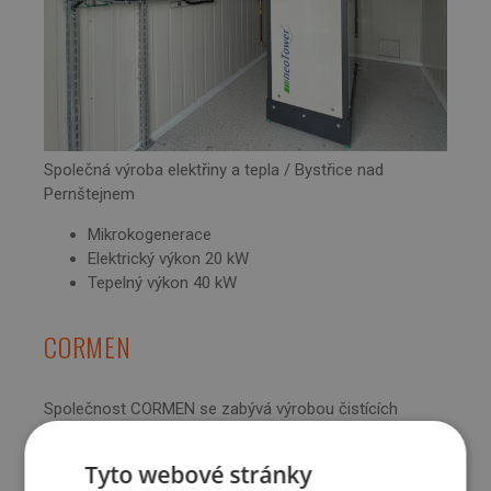
Společná výroba elektřiny a tepla / Bystřice nad
Pernštejnem
Mikrokogenerace
Elektrický výkon 20 kW
Tepelný výkon 40 kW
CORMEN
Společnost CORMEN s
e zabývá výrobou čistících
prostředků, saponátů, mýdel atd. pro domácnosti
a průmysl.
Tyto webové stránky