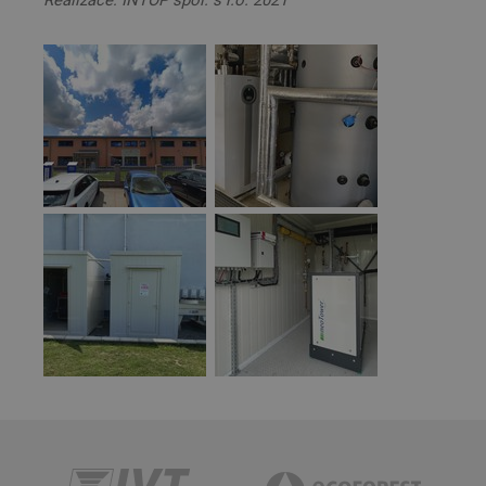
Realizace: INTOP spol. s r.o. 2021
Nezbytně nutné soubory
Výkonové soubory
Soubory cílení
Funkční soubory
Nezařazené soubory
Nezbytně nutné soubory cookie umožňují základní
funkce webových stránek, jako je přihlášení
uživatele a správa účtu. Webové stránky nelze bez
nezbytně nutných souborů cookie správně
používat.
Provider
/
Název
Vyprší
Popis
Doména
id
www.projektuj-
1 rok
Tento soubor
tepelna-
cookie je
cerpadla.cz
použit pro
správu stavu
relace.
li_gc
5
Používá se k
LinkedIn