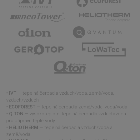
měsíců
ukládání
Corporation
4
souhlasu
.linkedin.com
týdny
hostů s
použitím
cookies pro
jiné než
podstatné
účely
udid
.projektuj-
4
Tento cookie
tepelna-
týdny
se používá k
cerpadla.cz
2 dny
jedinečné
Google
identifikaci
Privacy Policy
zařízení, která
mají přístup k
webové
stránce, aby
sledovala
používání a
zlepšila
uživatelskou
IVT
— tepelná čerpadla vzduch/voda, země/voda,
zkušenost.
vzduch/vzduch
CookieScriptConsent
4
Tento soubor
CookieScript
ECOFOREST
— tepelná čerpadla země/voda, voda/voda
týdny
cookie
www.projektuj-
Q TON
— vysokoteplotní tepelná čerpadla vzduch/voda
2 dny
používá
tepelna-
služba
cerpadla.cz
pro přípravu teplé vody
Cookie-
Script.com k
HELIOTHERM
— tepelná čerpadla vzduch/voda a
zapamatování
země/voda
předvoleb