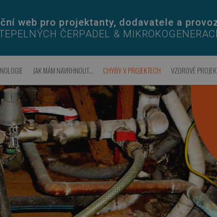
ční web pro projektanty, dodavatele a provo
TEPELNÝCH ČERPADEL & MIKROKOGENERAC
HNOLOGIE
JAK MÁM NAVRHNOUT...
CHYBY V PROJEKTECH
VZOROVÉ PROJEK