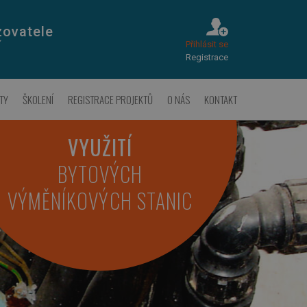
zovatele
Přihlásit se
Í
Registrace
TY
ŠKOLENÍ
REGISTRACE PROJEKTŮ
O NÁS
KONTAKT
VYUŽITÍ
BYTOVÝCH
VÝMĚNÍKOVÝCH STANIC