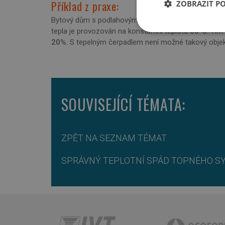
Příklad z praxe:
ZOBRAZIT P
Bytový dům s podlahovým vytápěním ve všech bytech. 
tepla je provozován na konstantní teplotu
80°C
. Tím
Nezbytně nutn
soubory
20%
. S tepelným čerpadlem není možné takový objek
SOUVISEJÍCÍ TÉMATA:
Nezbytně nutn
Nezbytně nutné soubo
ZPĚT NA SEZNAM TÉMAT
stránky nelze bez ne
Název
SPRÁVNÝ TEPLOTNÍ SPÁD TOPNÉHO S
VISITOR_PRIVACY_
CookieScriptConse