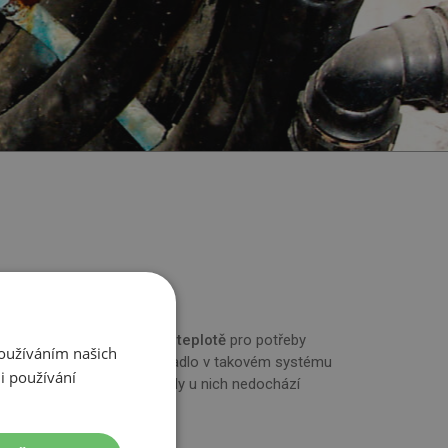
vku topné vody o vysoké teplotě
pro potřeby
Používáním našich
ně zdroj tepla a tepelné čerpadlo v takovém systému
i používání
íky vysoké teplotě topné vody u nich nedochází