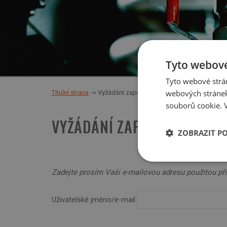
Tyto webové
Tyto webové strán
webových stránek
Titulní strana
Vyžádání zapomenutého hesla
souborů cookie.
VYŽÁDÁNÍ ZAPOMENUTÉHO 
ZOBRAZIT P
Nezbytně nutn
soubory
Zadejte prosím Vaši e-mailovou adresu použitou při
Uživatelské jméno/e-mail