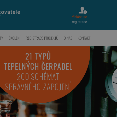
zovatele
Přihlásit se
Í
Registrace
TY
ŠKOLENÍ
REGISTRACE PROJEKTŮ
O NÁS
KONTAKT
21 TYPŮ
TEPELNÝCH ČERPADEL
200 SCHÉMAT
SPRÁVNÉHO ZAPOJENÍ