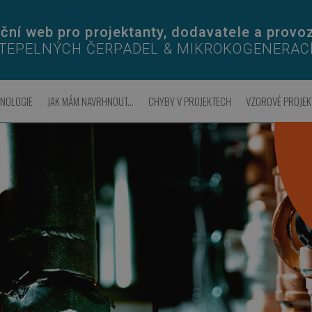
ční web pro projektanty, dodavatele a provo
TEPELNÝCH ČERPADEL & MIKROKOGENERAC
HNOLOGIE
JAK MÁM NAVRHNOUT...
CHYBY V PROJEKTECH
VZOROVÉ PROJEK