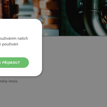
Používáním našich
i používání
E PŘIJMOUT
Nezařazené
soubory
měny hesla.