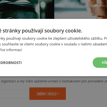
 stránky používají soubory cookie.
ky používají soubory cookie ke zlepšení uživatelského zážitku. 
 souhlasíte se všemi soubory cookie v souladu s našimi zásadam
Více informací
HESLA
ODROBNOSTI
VŠ
é
Výkonové
Soubory cílení
Funkční soubory
soubory
 registraci a my Vám zašleme e-mail s instrukcemi pro provedení z
ZMĚNIT HESLO