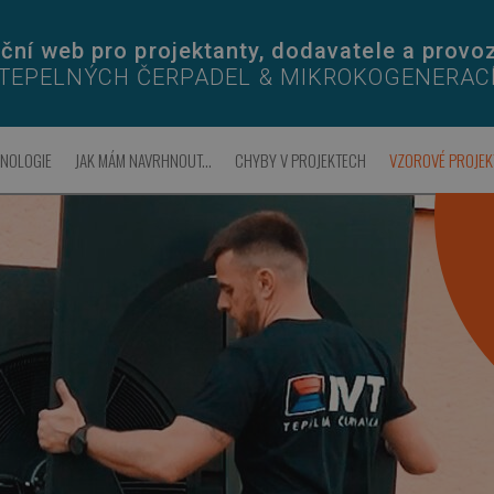
ční web pro projektanty, dodavatele a provo
TEPELNÝCH ČERPADEL & MIKROKOGENERAC
HNOLOGIE
JAK MÁM NAVRHNOUT...
CHYBY V PROJEKTECH
VZOROVÉ PROJEK