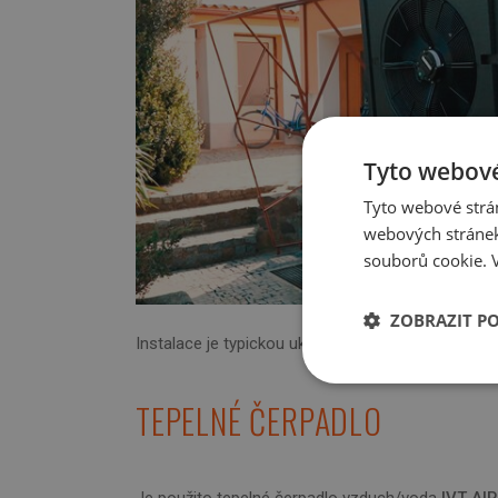
Tyto webové
Tyto webové strán
webových stránek
souborů cookie.
ZOBRAZIT P
Instalace je typickou ukázkou náhrady kotle na u
Nezbytně nutn
soubory
TEPELNÉ ČERPADLO
Je použito tepelné čerpadlo vzduch/voda
IVT AI