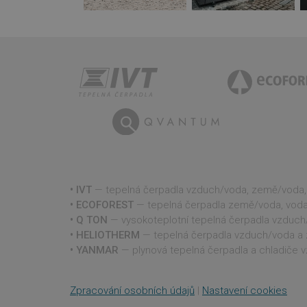
Název
Název
Provider
Název
Název
vuid
_cfuvid
Vimeo.co
.vimeo.co
_ga_VPNKN1FQKE
__Secure-ROLLOU
bcookie
VISITOR_PRIVACY_
_ga
lidc
IVT
— tepelná čerpadla vzduch/voda, země/voda
sid
ECOFOREST
— tepelná čerpadla země/voda, vod
Q TON
— vysokoteplotní tepelná čerpadla vzduch/
YSC
HELIOTHERM
— tepelná čerpadla vzduch/voda a
YANMAR
— plynová tepelná čerpadla a chladiče 
VISITOR_INFO1_LIV
Zpracování osobních údajů
|
Nastavení cookies