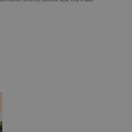
řazené soubory
 správa účtu. Webové
e.
ies pro jiné než
ení, která mají
zlepšila
com k zapamatování
Je nutné, aby
 a roboty. To je pro