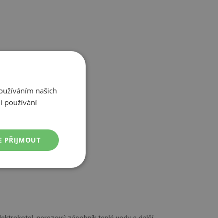
Používáním našich
i používání
E PŘIJMOUT
Nezařazené
soubory
lektrokotel, nerezový zásobník teplé vody a další