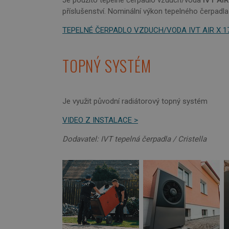
příslušenství. Nominální výkon tepelného čerpadla
TEPELNÉ ČERPADLO VZDUCH/VODA IVT AIR X 1
Nezbytně nutn
Nezbytně nutné soubo
stránky nelze bez ne
TOPNÝ SYSTÉM
Název
id
Je využit původní radiátorový topný systém
VIDEO Z INSTALACE >
li_gc
Dodavatel: IVT tepelná čerpadla / Cristella
udid
CookieScriptConse
__cf_bm