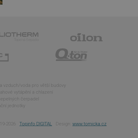
 o používání jejich
Popis
ebových stránkách.
e
ení obsahu webových
tics - což je
oogle. Tento soubor
, které zajišťuje
ním náhodně
í každého požadavku
 relacích a
a vzduch/voda pro větší budovy
 Seznam.cz
hové vytápění a chlazení
 tepelných čerpadel
í zobrazení
ční jednotky
í uživatelských
 také určit, zda
2019-2026
Topinfo DIGITAL
Design:
www.tomicka.cz
ozhraní Youtube.