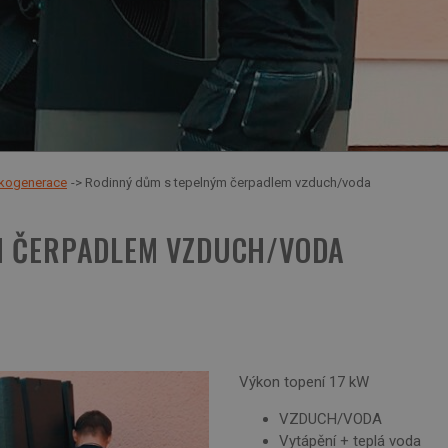
rokogenerace
Rodinný dům s tepelným čerpadlem vzduch/voda
M ČERPADLEM VZDUCH/VODA
Výkon topení 17 kW
VZDUCH/VODA
Vytápění + teplá voda