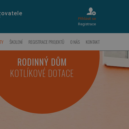
zovatele
Přihlásit se
Í
Registrace
TY
ŠKOLENÍ
REGISTRACE PROJEKTŮ
O NÁS
KONTAKT
RODINNÝ DŮM
KOTLÍKOVÉ DOTACE