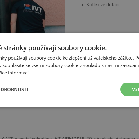
Kotlíkové dotace
 stránky používají soubory cookie.
ky používají soubory cookie ke zlepšení uživatelského zážitku. 
 souhlasíte se všemi soubory cookie v souladu s našimi zásadam
Více informací
ODROBNOSTI
VŠ
hlí tepelným čerpadlem vzduch/voda v rámci kotlíkových dotací.
é
Výkonové
Soubory cílení
Funkční soubory
soubory
R X 170
s vnitřní jednotkou
IVT AIRMODUL E9
, obsahující dotopový e