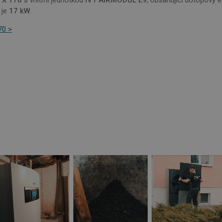
 je
17 kW
.
70 >
é soubory
Výkonové soubory
Soubory cílení
Funkční soubory
Neza
ry cookie umožňují základní funkce webových stránek, jako je přihlášení uživatele a
zbytně nutných souborů cookie správně používat.
Provider
/
Vyprší
Popis
Doména
www.projektuj-
1 rok
Tento soubor cookie je použit pro správu stavu relac
tepelna-
cerpadla.cz
5
Používá se k ukládání souhlasu hostů s použitím cook
LinkedIn
měsíců
podstatné účely
Corporation
4
.linkedin.com
týdny
.projektuj-
4
Tento cookie se používá k jedinečné identifikaci zaříz
tepelna-
týdny
přístup k webové stránce, aby sledovala používání a 
cerpadla.cz
2 dny
uživatelskou zkušenost.
Google Privacy Policy
nt
4
Tento soubor cookie používá služba Cookie-Script.
CookieScript
týdny
předvoleb souhlasu se soubory cookie návštěvníků. 
www.projektuj-
2 dny
banner cookie Cookie-Script.com fungoval správně.
tepelna-
cerpadla.cz
28
Tento soubor cookie se používá k rozlišení mezi lidmi
Cloudflare Inc.