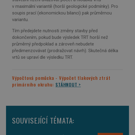
v maximální variantě (horší geologické podmínky). Pro
Nezbytně nutné soubory
Výkonové soubory
soupis prací (ekonomickou bilanci) pak průměrnou
Soubory cílení
Funkční soubory
variantu.
Nezařazené soubory
Tím předejdete nutnosti změny stavby před
Nezbytně nutné soubory cookie umožňují základní
dokončením, pokud bude výsledek TRT horší než
funkce webových stránek, jako je přihlášení
průměrný předpoklad a zároveň nebudete
uživatele a správa účtu. Webové stránky nelze bez
předimenzovávat (prodražovat návrh). Skutečná délka
nezbytně nutných souborů cookie správně
používat.
vrtů se upraví dle výsledku TRT.
Provider
/
Název
Vyprší
Popis
Doména
Výpočtová pomůcka - Výpočet tlakových ztrát
id
www.projektuj-
1 rok
Tento soubor
tepelna-
cookie je
primárního okruhu:
STÁHNOUT >
cerpadla.cz
použit pro
správu stavu
relace.
li_gc
5
Používá se k
LinkedIn
měsíců
ukládání
Corporation
4
souhlasu
.linkedin.com
týdny
hostů s
SOUVISEJÍCÍ TÉMATA:
použitím
cookies pro
jiné než
podstatné