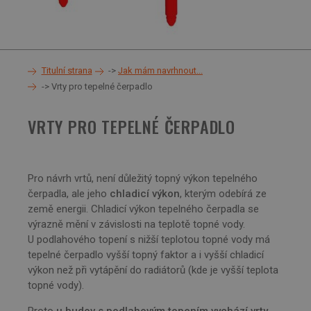
Titulní strana
Jak mám navrhnout...
Vrty pro tepelné čerpadlo
VRTY PRO TEPELNÉ ČERPADLO
Pro návrh vrtů, není důležitý topný výkon tepelného
čerpadla, ale jeho
chladicí výkon
, kterým odebírá ze
země energii. Chladicí výkon tepelného čerpadla se
výrazně mění v závislosti na teplotě topné vody.
U podlahového topení s nižší teplotou topné vody má
tepelné čerpadlo vyšší topný faktor a i vyšší chladicí
výkon než při vytápění do radiátorů (kde je vyšší teplota
topné vody).
Proto
u budov s podlahovým topením vychází vrty