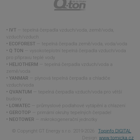
Script.com
fungoval
správně.
__cf_bm
28
Tento soubor
Cloudflare Inc.
minut
cookie se
.vimeo.com
IVT
— tepelná čerpadla vzduch/voda, země/voda,
42
používá k
sekund
rozlišení mezi
vzduch/vzduch
lidmi a
roboty. To je
ECOFOREST
— tepelná čerpadla země/voda, voda/voda
pro web
Q TON
— vysokoteplotní tepelná čerpadla vzduch/voda
přínosné, aby
bylo možné
pro přípravu teplé vody
podávat
HELIOTHERM
— tepelná čerpadla vzduch/voda a
platné zprávy
o používání
země/voda
jejich
YANMAR
— plynová tepelná čerpadla a chladiče
webových
stránek.
vzduch/voda
QVANTUM
— tepelná čerpadla vzduch/voda pro větší
budovy
LOWATEC
— průmyslové podlahové vytápění a chlazení
Provider
/
GEROTOP
— primární okruhy tepelných čerpadel
Název
Vyprší
Popi
Provider
/
Doména
Název
Vyprší
Popis
NEOTOWER
— mikrokogenerační jednotky
Doména
Provider
/
Název
Vyprší
Popis
_cfuvid
.vimeo.com
Zavřením
Doména
prohlížeče
vuid
1 rok
Tyto soubory
© Copyright GT Energy s.r.o. 2019-2026
Topinfo DIGITAL
Vimeo.com
Provider
/
Název
Vyprší
Popis
1
cookie používá
_ga_VPNKN1FQKE
Inc.
.projektuj-
1 rok
Doména
Design:
www.tomicka.cz
__Secure-ROLLOUT_TOKEN
.youtube.com
5 měsíců
měsíc
videopřehrávač
.vimeo.com
tepelna-
1